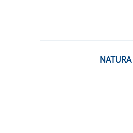
Jarduera 
Heziketa ho
ziklo bakoit
NATURA I