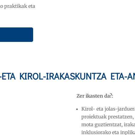
ko praktikak eta
uskaraz
ETA KIROL-IRAKASKUNTZA ETA-A
Zer ikasten da?:
Kirol- eta jolas-jardue
proiektuak prestatzen, 
mota guztientzat, iraka
inklusiorako eta inpli