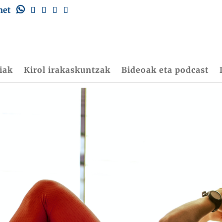
net
iak
Kirol irakaskuntzak
Bideoak eta podcast