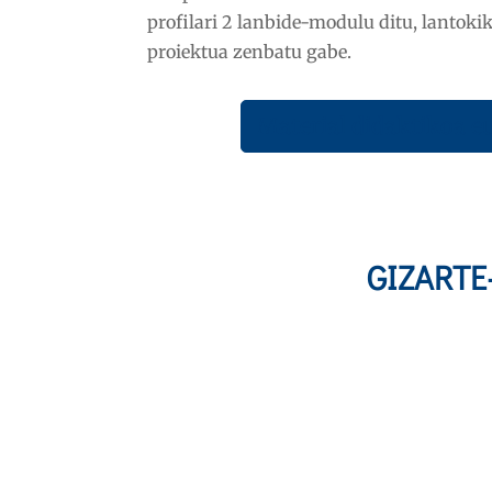
profilari 2 lanbide-modulu ditu, lantoki
proiektua zenbatu gabe.
Material didaktikoa e
GIZARTE-