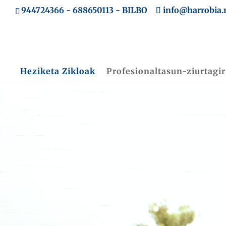
944724366
-
688650113
- BILBO
info@harrobia.
Heziketa Zikloak
Profesionaltasun-ziurtagir