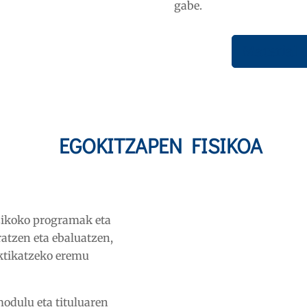
gabe.
Material 
EGOKITZAPEN FISIKOA
sikoko programak eta
ratzen eta ebaluatzen,
aktikatzeko eremu
modulu eta tituluaren