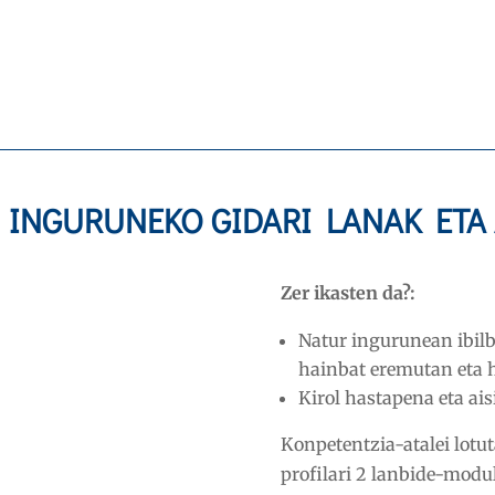
fisikoen eta kirolaren arloan, Hezkuntza-sistema
ni dagozkion HEZIKETA-ZIKLOAK
ondorengo hiru d
zaren lanbide-moduluetan
euskarazko material did
topatuko dituzu:
NGURUNEKO GIDARI LANAK ETA 
Zer ikasten da?:
Natur ingurunean ibilb
hainbat eremutan eta h
Kirol hastapena eta ai
Konpetentzia-atalei lotu
profilari 2 lanbide-modu