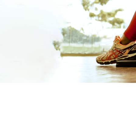
HEZ
L