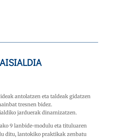
ko Lanbide
ira. Jarraian,
aktiko batzuk
AISIALDIA
ideak antolatzen eta taldeak gidatzen
ainbat tresnen bidez.
sialdiko jarduerak dinamizatzen.
tako 9 lanbide-modulu eta tituluaren
lu ditu, lantokiko praktikak zenbatu