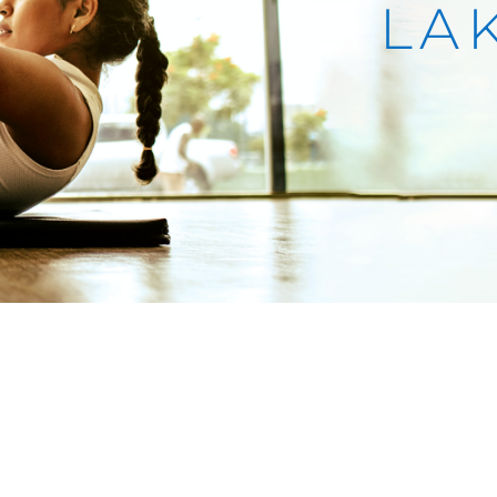
LA
MAKO
TA