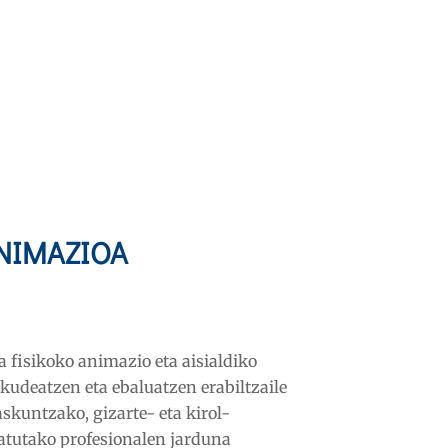
NIMAZIOA
ra fisikoko animazio eta aisialdiko
kudeatzen eta ebaluatzen erabiltzaile
skuntzako, gizarte- eta kirol-
katutako profesionalen jarduna