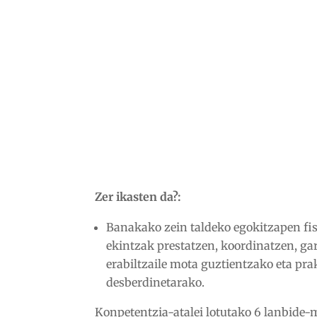
Zer ikasten da?:
Banakako zein taldeko egokitzapen fi
ekintzak prestatzen, koordinatzen, ga
erabiltzaile mota guztientzako eta pr
desberdinetarako.
Konpetentzia-atalei lotutako 6 lanbide-